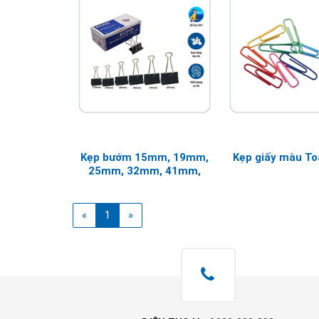
Kẹp bướm 15mm, 19mm,
Kẹp giấy màu To
25mm, 32mm, 41mm,
51mm
(current)
«
1
»